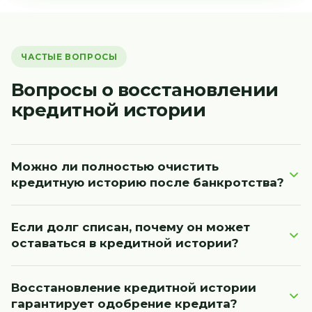
ЧАСТЫЕ ВОПРОСЫ
Вопросы о восстановлении
кредитной истории
Можно ли полностью очистить
кредитную историю после банкротства?
Нет. Законные сведения о банкротстве и
Если долг списан, почему он может
прошлых обязательствах нельзя просто удалить
оставаться в кредитной истории?
по желанию клиента. Но можно проверить, нет
ли в кредитной истории ошибок: активных
Данные в БКИ передают кредиторы и другие
договоров, старых просрочек, некорректных
Восстановление кредитной истории
участники финансового рынка. Иногда
гарантирует одобрение кредита?
статусов, которые не должны отображаться
информация обновляется с задержкой или