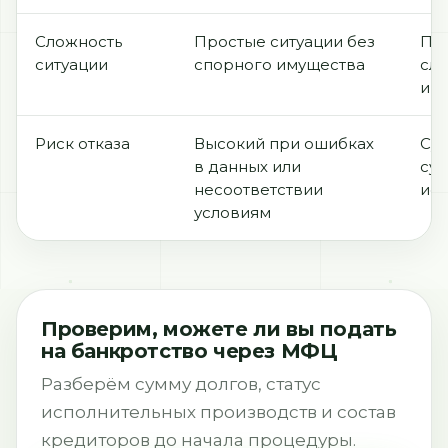
Сложность
Простые ситуации без
По
ситуации
спорного имущества
слу
ипо
Риск отказа
Высокий при ошибках
Суд
в данных или
сущ
несоответствии
исп
условиям
Проверим, можете ли вы подать
на банкротство через МФЦ
Разберём сумму долгов, статус
исполнительных производств и состав
кредиторов до начала процедуры.