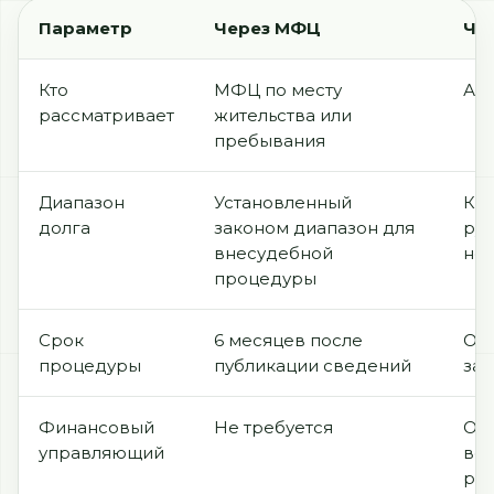
Параметр
Через МФЦ
Чер
Кто
МФЦ по месту
Ар
рассматривает
жительства или
пребывания
Диапазон
Установленный
Как
долга
законом диапазон для
руб
внесудебной
не
процедуры
Срок
6 месяцев после
От 
процедуры
публикации сведений
зав
Финансовый
Не требуется
Обя
управляющий
воз
ра