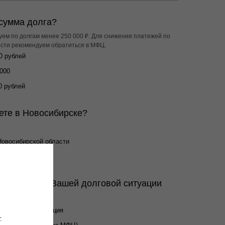
 сумма долга?
уем по долгам менее 250 000 ₽. Для снижения платежей по
сти рекомендуем обратиться в МФЦ.
0 рублей
.000
0 рублей
ете в Новосибирске?
Новосибирской области
очень далеко
ант решения Вашей долговой ситуации
риваете?
 нужна консультация
.