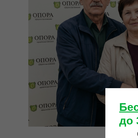
Бе
до