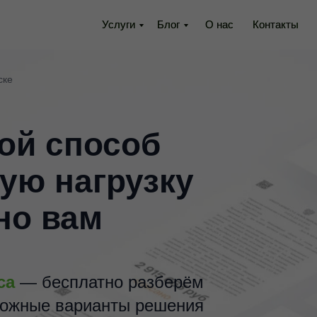
Услуги
Услуги
Блог
Блог
О нас
О нас
Контакты
Контакты
ске
ой способ
ую нагрузку
но вам
са
—
бесплатно разберём
можные варианты решения