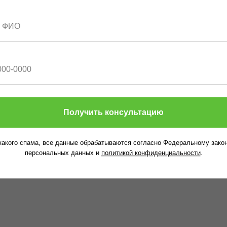
Внесудебное 
Рефинансиро
Судебное бан
нагрузки)
Я даю соглас
политикой ко
Узнат
Получить консультацию
какого спама, все данные обрабатываются согласно Федеральному закон
персональных данных и
политикой конфиденциальности
.