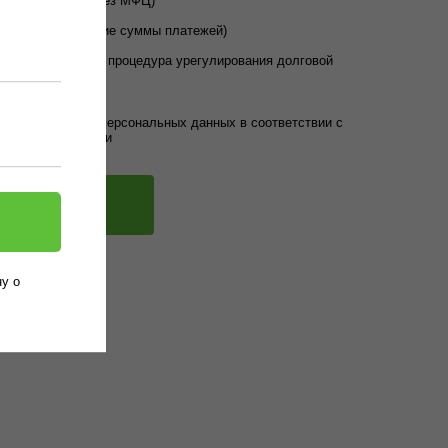
банкротство (через МФЦ)
вание (уменьшение суммы платежей)
кротство (полная процедура урегулирования долговой
ие на обработку персональных данных в соответствии с
нфиденциальности
ь результат
у о