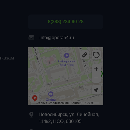
8(383) 234-90-28
info@opora54.ru
тказам
Новосибирск, ул. Линейная,
114к2, НСО, 630105