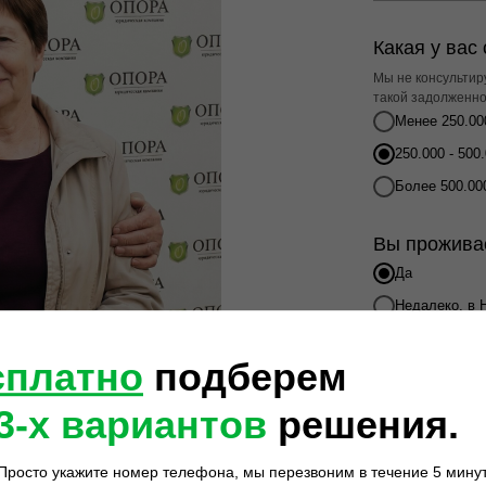
Какая у вас
Мы не консультир
такой задолженно
Менее 250.00
250.000 - 500
Более 500.00
Вы прожива
Да
Недалеко, в 
Нет, я живу 
сплатно
подберем
Какой вари
3-х вариантов
решения
.
Вы рассмат
Ещё не знаю,
Просто укажите номер телефона, мы перезвоним в течение 5 минут