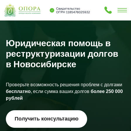
Юридическая помощь в
реструктуризации долгов
в Новосибирске
Проверьте возможность решения проблем с долгами
бесплатно
, если сумма ваших долгов
более 250 000
рублей
Услуги
Блог
О нас
Контакты
Получить консультацию
Услуги
Блог
О нас
Контакты