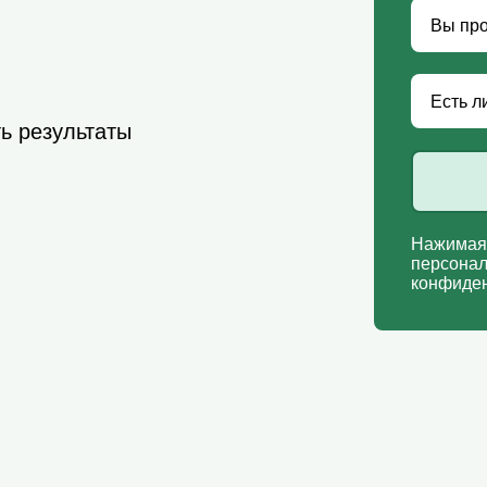
ть результаты
Нажимая 
персонал
конфиден