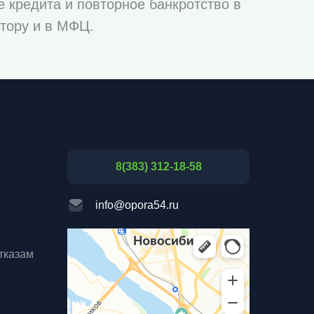
е кредита и повторное банкротство в
итору и в МФЦ.
8(383) 312-18-58
info@opora54.ru
тказам