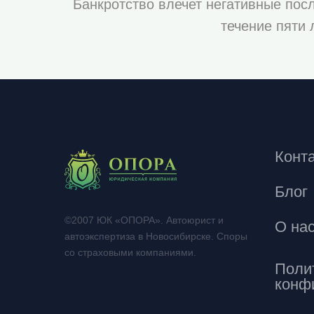
Банкротство влечет негативные посл
течение пяти 
Конт
Блог
©2007 ЮК «ОПОРА». Автоюрист и
О на
автоэкспертиза в Новосибирске. Споры
со страховыми компаниями.
Поли
конф