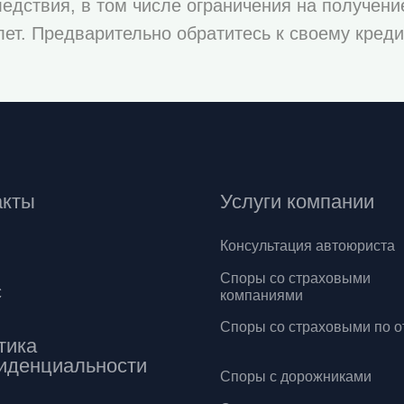
едствия, в том числе ограничения на получени
лет. Предварительно обратитесь к своему кред
акты
Услуги компании
Консультация автоюриста
Споры со страховыми
с
компаниями
Споры со страховыми по о
тика
иденциальности
Споры с дорожниками