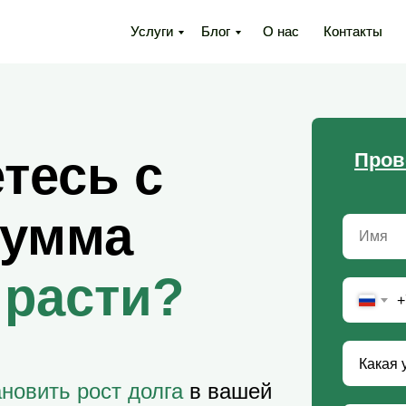
Услуги
Услуги
Блог
Блог
О нас
О нас
Контакты
Контакты
тесь с
Пров
сумма
 расти?
+
ановить рост долга
в вашей