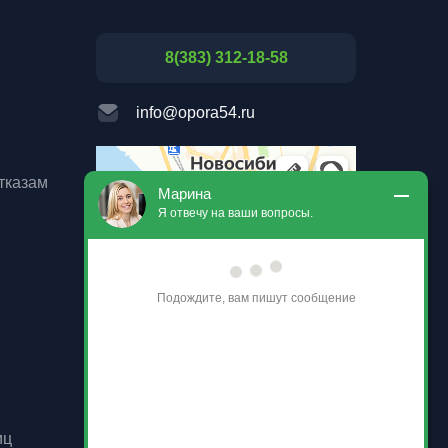
8(383) 312-18-58
info@opora54.ru
тказам
Марина
Я отвечу на ваши вопросы.
Подождите, вам пишут сообщение
Новосибирск, ул. Линейная,
114к2, НСО, 630105
Новосибирск, ул. Ватутина,
иц