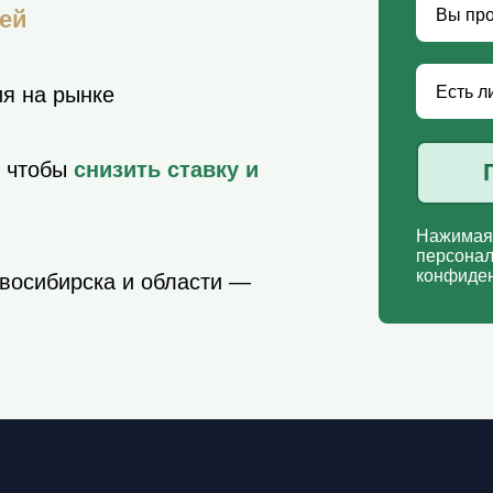
лей
я на рынке
, чтобы
снизить ставку и
Нажимая 
персонал
конфиден
восибирска и области —