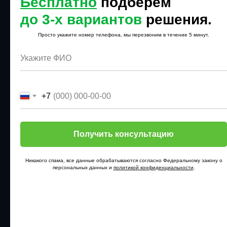
Бесплатно
подберем
до
3-х вариантов
решения
.
Просто укажите номер телефона, мы перезвоним в течение 5 минут.
©2007 ЮК «ОПОРА». Автоюрист и
автоэкспертиза в Новосибирске. Споры
со страховыми компаниями.
+7
8(383) 234-90-28
Получить консультацию
Никакого спама, все данные обрабатываются согласно Федеральному закону о
info@opora54.ru
персональных данных и
политикой конфиденциальности
.
Новосибирск, ул. Линейная,
114к2, НСО, 630105
Новосибирск, ул. Ватутина,